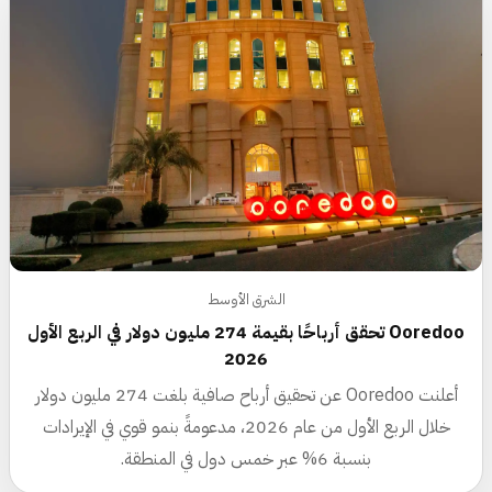
الشرق الأوسط
Ooredoo تحقق أرباحًا بقيمة 274 مليون دولار في الربع الأول
2026
أعلنت Ooredoo عن تحقيق أرباح صافية بلغت 274 مليون دولار
خلال الربع الأول من عام 2026، مدعومةً بنمو قوي في الإيرادات
بنسبة 6% عبر خمس دول في المنطقة.