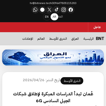
hr@bitnews.tech
009647805115283
WhatsApp
Telegram
X
TikTok
Instagram
Facebook
EN
AR
اللغة
عاجل
BNT
الرئيسية
العراق
الشرق الأوسط
العالم
الإعلانات
العراق نحو التحول الرقمي… حملة جديدة تستهدف جمهور التكنولوجيا وتدع
تاريخ النشر: 2026/04/26
الشرق الأوسط
عُمان تبدأ الدراسات المبكرة لإطلاق شبكات
الجيل السادس 6G