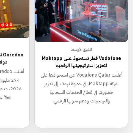
الشرق الأوسط
Vodafone قطر تستحوذ على Maktapp
دولار
لتعزيز استراتيجيتها الرقمية
أعلنت Vodafone Qatar عن استحواذها على
274 ملي
شركة Maktapp، في خطوة تهدف إلى تعزيز
2026، م
حضورها في قطاع الخدمات السحابية
6% عبر خمس دول في المنطقة.
والبرمجيات ودعم تحولها الرقمي.