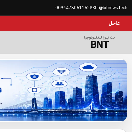
009647805115283
hr@bitnews.tech
عاجل
بت نيوز للتكنولوجيا
BNT
العراق نحو التحول الرقمي… حملة جديدة تستهدف جمهور التكنولوجيا وتد