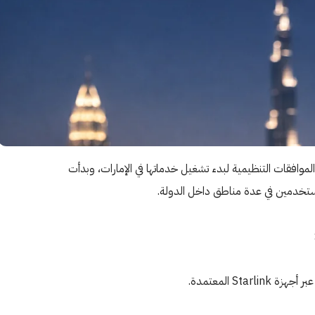
رير Reuters وArabian Business، حصلت Starlink على الموافقات التنظيمية لبدء تشغيل خدماتها في الإمارات، وبدأت
لمستخدمين في عدة مناطق داخل الدولة.
Sta المعتمدة.