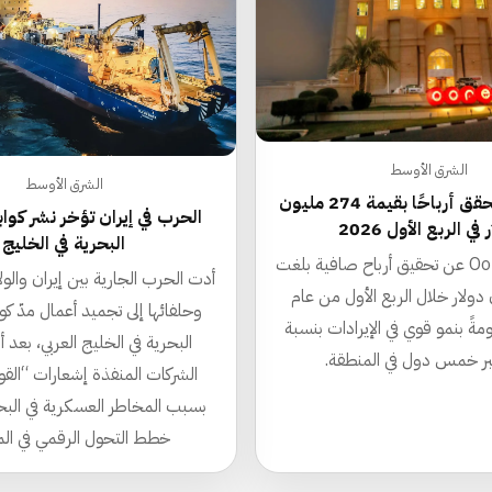
الشرق الأوسط
الشرق الأوسط
Ooredoo تحقق أرباحًا بقيمة 274 مليون
الحرب في إيران تؤخر نشر كواب
 في الربع الأول 2026
البحرية في الخليج
أعلنت Ooredoo عن تحقيق أرباح صافية بلغت
أدت الحرب الجارية بين إيران والو
ون دولار خلال الربع الأول من عام
وحلفائها إلى تجميد أعمال مدّ كوا
دعومةً بنمو قوي في الإيرادات بنسبة
البحرية في الخليج العربي، بعد
الشركات المنفذة إشعارات “القو
بسبب المخاطر العسكرية في البح
خطط التحول الرقمي في الم