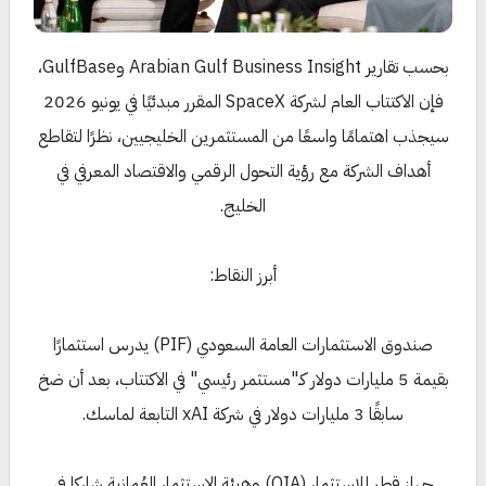
بحسب تقارير Arabian Gulf Business Insight وGulfBase،
فإن الاكتتاب العام لشركة SpaceX المقرر مبدئيًا في يونيو 2026
سيجذب اهتمامًا واسعًا من المستثمرين الخليجيين، نظرًا لتقاطع
أهداف الشركة مع رؤية التحول الرقمي والاقتصاد المعرفي في
الخليج.
أبرز النقاط:
صندوق الاستثمارات العامة السعودي (PIF) يدرس استثمارًا
بقيمة 5 مليارات دولار كـ"مستثمر رئيسي" في الاكتتاب، بعد أن ضخ
سابقًا 3 مليارات دولار في شركة xAI التابعة لماسك.
جهاز قطر للاستثمار (QIA) وهيئة الاستثمار العُمانية شاركا في