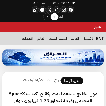
hr@bitnews.tech
009647805115283
WhatsApp
Telegram
X
TikTok
Instagram
Facebook
EN
AR
اللغة
عاجل
BNT
الرئيسية
العراق
الشرق الأوسط
العالم
الإعلانات
العراق نحو التحول الرقمي… حملة جديدة تستهدف جمهور التكنولوجيا وتدع
تاريخ النشر: 2026/04/26
الشرق الأوسط
دول الخليج تستعد للمشاركة في اكتتاب SpaceX
المحتمل بقيمة تتجاوز 1.75 تريليون دولار