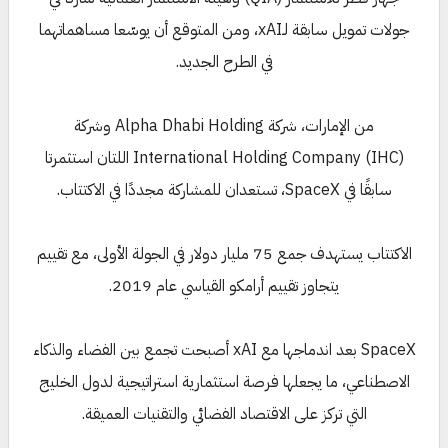
جولات تمويل سابقة لـxAI، ومن المتوقع أن يوسّعا مساهماتهما
في الطرح الجديد.
من الإمارات، شركة Alpha Dhabi Holding وشركة
International Holding Company (IHC) اللتان استثمرتا
سابقًا في SpaceX، تستعدان للمشاركة مجددًا في الاكتتاب.
الاكتتاب يستهدف جمع 75 مليار دولار في الجولة الأولى، مع تقييم
يتجاوز تقييم أرامكو القياسي عام 2019.
SpaceX بعد اندماجها مع xAI أصبحت تجمع بين الفضاء والذكاء
الاصطناعي، ما يجعلها فرصة استثمارية استراتيجية لدول الخليج
التي تركز على الاقتصاد الفضائي والتقنيات العميقة.