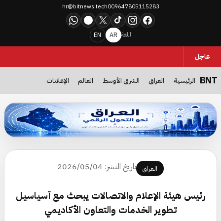
hr@bitnews.tech
009647805115283
WhatsApp
Telegram
X
TikTok
Instagram
Facebook
EN
AR
اللغة
عاجل
BNT
الرئيسية
العراق
الشرق الأوسط
العالم
الإعلانات
العراق نحو التحول الرقمي… حملة جديدة تستهدف جمهور التكنولوجيا وتدع
تاريخ النشر: 2026/05/04
العراق
رئيس هيئة الإعلام والاتصالات يبحث مع آسياسيل
تطوير الخدمات والتعاون الأكاديمي