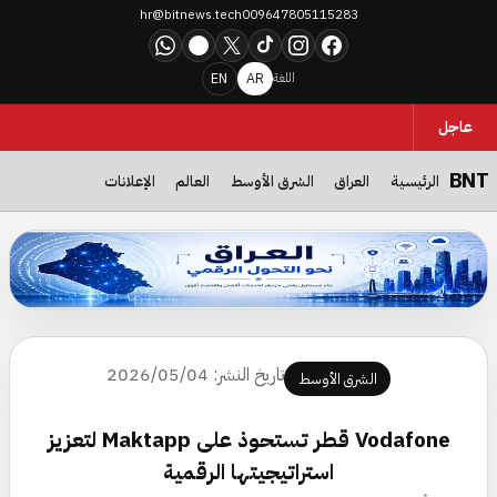
hr@bitnews.tech
009647805115283
WhatsApp
Telegram
X
TikTok
Instagram
Facebook
EN
AR
اللغة
عاجل
BNT
الرئيسية
العراق
الشرق الأوسط
العالم
الإعلانات
العراق نحو التحول الرقمي… حملة جديدة تستهدف جمهور التكنولوجيا وتدع
تاريخ النشر: 2026/05/04
الشرق الأوسط
Vodafone قطر تستحوذ على Maktapp لتعزيز
استراتيجيتها الرقمية