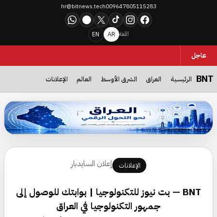
hr@bitnews.tech
009647805115283
WhatsApp
Telegram
X
TikTok
Instagram
Facebook
EN
AR
اللغة
عاجل
BNT
الرئيسية
العراق
الشرق الأوسط
العالم
الإعلانات
العراق نحو التحول الرقمي… حملة جديدة تستهدف جمهور التكنولوجيا وتدع
إعلان السايدبار
الإعلانات
BNT — بت نيوز للتكنولوجيا | بوابتك للوصول إلى
جمهور التكنولوجيا في العراق